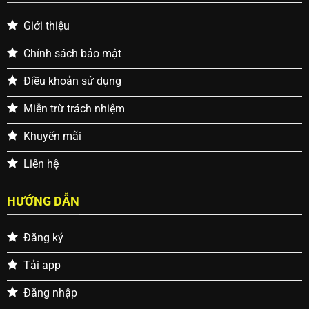
Giới thiệu
Chính sách bảo mật
Điều khoản sử dụng
Miễn trừ trách nhiệm
Khuyến mãi
Liên hệ
HƯỚNG DẪN
Đăng ký
Tải app
Đăng nhập