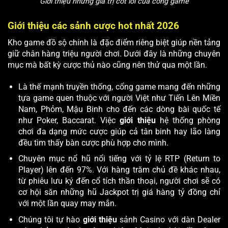
Giới thiệu những giá trị cốt lõi của cổng game
Giới thiệu các sảnh cược hot nhất 2026
Kho game đồ sộ chính là đặc điểm riêng biệt giúp nền tảng
giữ chân hàng triệu người chơi. Dưới đây là những chuyên
mục mà bất kỳ cược thủ nào cũng nên thử qua một lần.
Là thế mạnh truyền thống, cổng game mang đến những
tựa game quen thuộc với người Việt như Tiến Lên Miền
Nam, Phỏm, Mậu Binh cho đến các dòng bài quốc tế
như Poker, Baccarat. Việc
giới thiệu
hệ thống phòng
chơi đa dạng mức cược giúp cả tân binh hay lão làng
đều tìm thấy bàn cược phù hợp cho mình.
Chuyên mục nổ hũ nổi tiếng với tỷ lệ RTP (Return to
Player) lên đến 97%. Với hàng trăm chủ đề khác nhau,
từ phiêu lưu ký đến cổ tích thần thoại, người chơi sẽ có
cơ hội săn những hũ Jackpot trị giá hàng tỷ đồng chỉ
với một lần quay may mắn.
Chúng tôi tự hào
giới thiệu
sảnh Casino với dàn Dealer