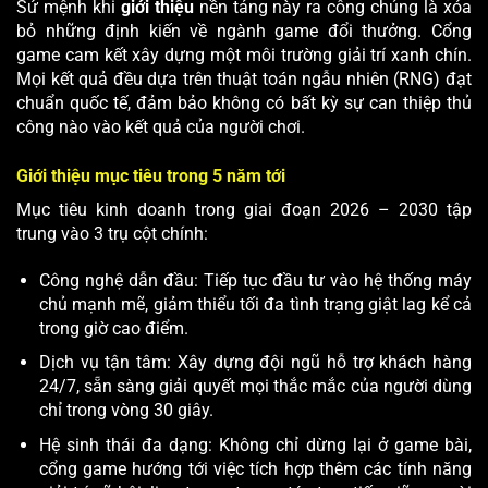
Sứ mệnh khi
giới thiệu
nền tảng này ra công chúng là xóa
bỏ những định kiến về ngành game đổi thưởng. Cổng
game cam kết xây dựng một môi trường giải trí xanh chín.
Mọi kết quả đều dựa trên thuật toán ngẫu nhiên (RNG) đạt
chuẩn quốc tế, đảm bảo không có bất kỳ sự can thiệp thủ
công nào vào kết quả của người chơi.
Giới thiệu mục tiêu trong 5 năm tới
Mục tiêu kinh doanh trong giai đoạn 2026 – 2030 tập
trung vào 3 trụ cột chính:
Công nghệ dẫn đầu: Tiếp tục đầu tư vào hệ thống máy
chủ mạnh mẽ, giảm thiểu tối đa tình trạng giật lag kể cả
trong giờ cao điểm.
Dịch vụ tận tâm: Xây dựng đội ngũ hỗ trợ khách hàng
24/7, sẵn sàng giải quyết mọi thắc mắc của người dùng
chỉ trong vòng 30 giây.
Hệ sinh thái đa dạng: Không chỉ dừng lại ở game bài,
cổng game hướng tới việc tích hợp thêm các tính năng