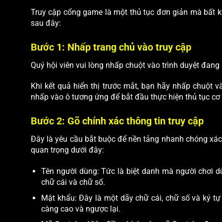
Truy cập cổng game là một thủ tục đơn giản mà bất kỳ
sau đây:
Bước 1: Nhấp trang chủ vào truy cập
Quý hội viên vui lòng nhấp chuột vào trình duyệt đan
Khi kết quả hiển thị trước mắt, bạn hãy nhấp chuột 
nhấp vào ô tương ứng để bắt đầu thực hiện thủ tục cơ
Bước 2: Gõ chính xác thông tin truy cập
Đây là yêu cầu bắt buộc để nền tảng nhanh chóng xác 
quan trọng dưới đây:
Tên người dùng: Tức là biệt danh mà người chơi 
chữ cái và chữ số.
Mật khẩu: Đây là một dãy chữ cái, chữ số và ký t
càng cao và ngược lại.