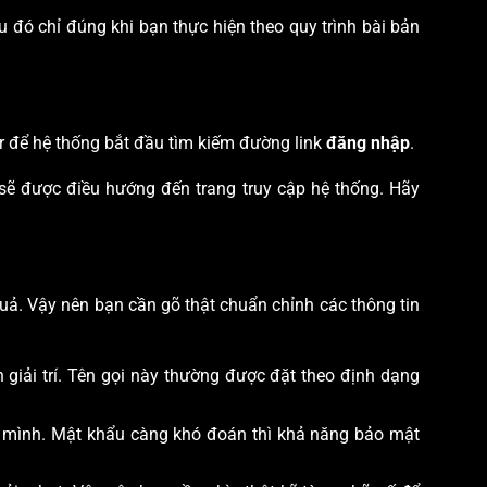
 đó chỉ đúng khi bạn thực hiện theo quy trình bài bản
er để hệ thống bắt đầu tìm kiếm đường link
đăng nhập
.
 sẽ được điều hướng đến trang truy cập hệ thống. Hãy
uả. Vậy nên bạn cần gõ thật chuẩn chỉnh các thông tin
h giải trí. Tên gọi này thường được đặt theo định dạng
ng mình. Mật khẩu càng khó đoán thì khả năng bảo mật