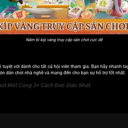
Nắm bí kíp vàng truy cập sân chơi cực dễ
rí tuyệt vời dành cho tất cả hội viên tham gia. Bạn hãy nhanh 
ón dân chơi nhà nghề và mang đến cho bạn sự hỗ trợ tốt nhất.
út Mốt Cùng 3+ Cách Đơn Giản Nhất