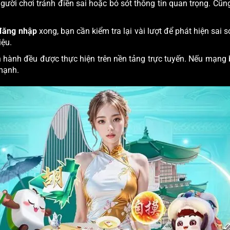
người chơi tránh điền sai hoặc bỏ sót thông tin quan trọng. Cũn
đăng nhập
xong, bạn cần kiểm tra lại vài lượt để phát hiện sai 
iệu.
n hành đều được thực hiện trên nền tảng trực tuyến. Nếu mạng bị 
 mạnh.