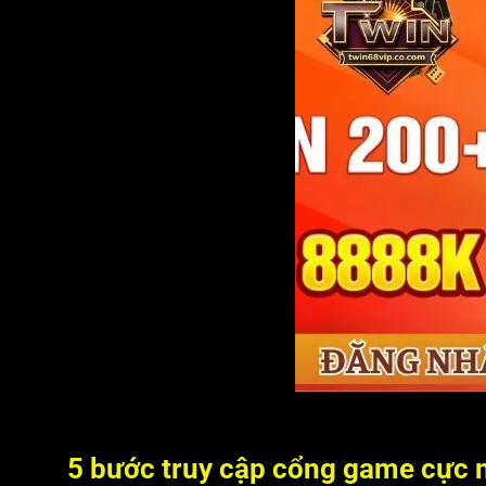
5 bước truy cập cổng game cực 