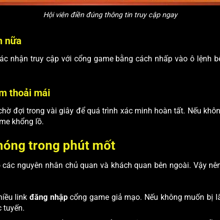
Hội viên điền đúng thông tin truy cập ngay
n nữa
 xác nhận truy cập với cổng game bằng cách nhấp vào ô lệnh bê
ệm thoải mái
chờ đợi trong vài giây để quá trình xác minh hoàn tất. Nếu khôn
ame khổng lồ.
chóng trong phút mốt
 do các nguyên nhân chủ quan và khách quan bên ngoài. Vậy nên
hiều link
đăng nhập
cổng game giả mạo. Nếu không muốn bị lấy 
 tuyến.