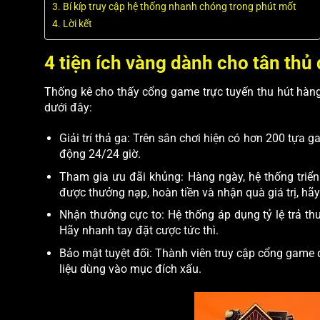
Bí kíp truy cập hệ thống nhanh chóng trong phút mốt
Lời kết
4 tiện ích vàng dành cho tân th
Thống kê cho thấy cổng game trực tuyến thu hút hàng
dưới đây:
Giải trí thả ga: Trên sân chơi hiện có hơn 200 tựa g
động 24/24 giờ.
Tham gia ưu đãi khủng: Hàng ngày, hệ thống triển
được thưởng nạp, hoàn tiền và nhận quà giá trị, hã
Nhận thưởng cực to: Hệ thống áp dụng tỷ lệ trả th
Hãy nhanh tay đặt cược tức thì.
Bảo mật tuyệt đối: Thành viên truy cập cổng game 
liệu dùng vào mục đích xấu.