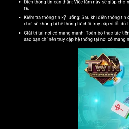
Điền thông tin cẩn thận: Việc làm này sẽ giúp cho 
ra.
Kiểm tra thông tin kỹ lưỡng: Sau khi điền thông tin
chơi sẽ không bị hệ thống từ chối truy cập vì lỗi dữ l
Giải trí tại nơi có mạng mạnh: Toàn bộ thao tác tiế
sao bạn chỉ nên truy cập hệ thống tại nơi có mạng