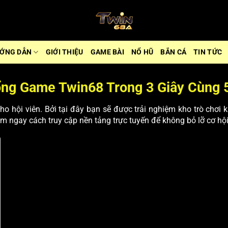
ỚNG DẪN
GIỚI THIỆU
GAME BÀI
NỔ HŨ
BẮN CÁ
TIN TỨC
ng Game Twin68 Trong 3 Giây Cùng 
cho hội viên. Bởi tại đây bạn sẽ được trải nghiệm kho trò chơi 
m ngay cách truy cập nền tảng trực tuyến để không bỏ lỡ cơ hội g