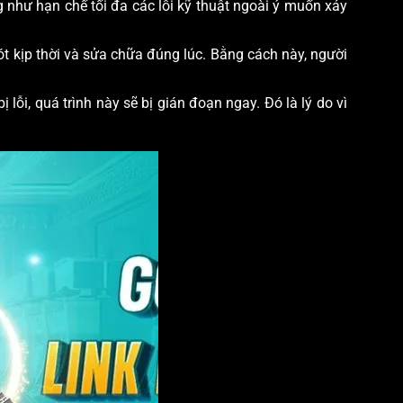
g như hạn chế tối đa các lỗi kỹ thuật ngoài ý muốn xảy
sót kịp thời và sửa chữa đúng lúc. Bằng cách này, người
lỗi, quá trình này sẽ bị gián đoạn ngay. Đó là lý do vì