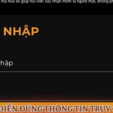
ã hóa sẽ giúp hội viên xác nhận mình là người thật, không ph