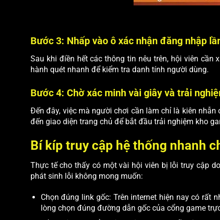
Bước 3: Nhấp vào ô xác nhận đăng nhập lầ
Sau khi điền hết các thông tin nêu trên, hội viên cần
hành quét nhanh để kiểm tra danh tính người dùng.
Bước 4: Chờ xác minh vài giây và trải nghi
Đến đây, việc mà người chơi cần làm chỉ là kiên nhẫn 
đến giao diện trang chủ để bắt đầu trải nghiệm kho g
Bí kíp truy cập hệ thống nhanh 
Thực tế cho thấy có một vài hội viên bị lỗi truy cập
phát sinh lỗi không mong muốn:
Chọn đúng link gốc: Trên internet hiện nay có rất n
lòng chọn đúng đường dẫn gốc của cổng game trực