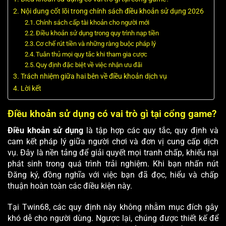
Nội dung cốt lõi trong chính sách điều khoản sử dụng 2026
Chính sách cấp tài khoản cho người mới
Điều khoản sử dụng trong quy trình nạp tiền
Cơ chế rút tiền và những ràng buộc pháp lý
Tuân thủ mọi quy tắc khi tham gia cược
Quy định đặc biệt về việc nhận ưu đãi
Trách nhiệm giữa hai bên về điều khoản dịch vụ
Lời kết
Điều khoản sử dụng có vai trò gì tại cổng game?
Điều khoản sử dụng
là tập hợp các quy tắc, quy định và
cam kết pháp lý giữa người chơi và đơn vị cung cấp dịch
vụ. Đây là nền tảng để giải quyết mọi tranh chấp, khiếu nại
phát sinh trong quá trình trải nghiệm. Khi bạn nhấn nút
Đăng ký, đồng nghĩa với việc bạn đã đọc, hiểu và chấp
thuận hoàn toàn các điều kiện này.
Tại Twin68, các quy định này không nhằm mục đích gây
khó dễ cho người dùng. Ngược lại, chúng được thiết kế để