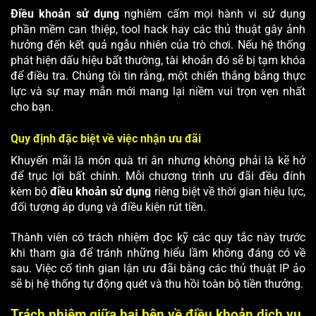
Điều khoản sử dụng
nghiêm cấm mọi hành vi sử dụng
phần mềm can thiệp, tool hack hay các thủ thuật gây ảnh
hưởng đến kết quả ngẫu nhiên của trò chơi. Nếu hệ thống
phát hiện dấu hiệu bất thường, tài khoản đó sẽ bị tạm khóa
để điều tra. Chúng tôi tin rằng, một chiến thắng bằng thực
lực và sự may mắn mới mang lại niềm vui trọn vẹn nhất
cho bạn.
Quy định đặc biệt về việc nhận ưu đãi
Khuyến mãi là món quà tri ân nhưng không phải là kẽ hở
để trục lợi bất chính. Mỗi chương trình ưu đãi đều đính
kèm bộ
điều khoản sử dụng
riêng biệt về thời gian hiệu lực,
đối tượng áp dụng và điều kiện rút tiền.
Thành viên có trách nhiệm đọc kỹ các quy tắc này trước
khi tham gia để tránh những hiểu lầm không đáng có về
sau. Việc cố tình gian lận ưu đãi bằng các thủ thuật IP ảo
sẽ bị hệ thống tự động quét và thu hồi toàn bộ tiền thưởng.
Trách nhiệm giữa hai bên về điều khoản dịch vụ