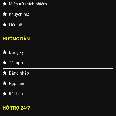
Miễn trừ trách nhiệm
Khuyến mãi
Liên hệ
HƯỚNG DẪN
Đăng ký
Tải app
Đăng nhập
Nạp tiền
Rút tiền
HỖ TRỢ 24/7