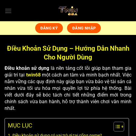
Bỏ
qua
nội
dung
ĐĂNG KÝ
ĐĂNG NHẬP
Điều Khoản Sử Dụng – Hướng Dẫn Nhanh
Cho Người Dùng
Điều khoản sử dụng
là nền tảng cốt lõi giúp bạn tham gia
giải trí tại
twin68
một cách an tâm và minh bạch nhất. Việc
nắm vững các quy định này giúp bạn vừa bảo vệ tài sản cá
nhân vừa tối ưu hóa mọi quyền lợi từ phía hệ thống. Bài
viết dưới đây sẽ bóc tách chi tiết những điểm mới trong
chính sách vừa ban hành, hỗ trợ thành viên chơi văn minh
nhất.
MỤC LỤC
Điều khoản sử dụng có vai trò gì tại cổng game?