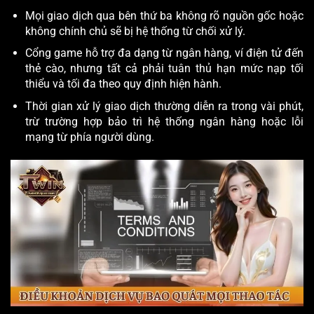
Mọi giao dịch qua bên thứ ba không rõ nguồn gốc hoặc
không chính chủ sẽ bị hệ thống từ chối xử lý.
Cổng game hỗ trợ đa dạng từ ngân hàng, ví điện tử đến
thẻ cào, nhưng tất cả phải tuân thủ hạn mức nạp tối
thiểu và tối đa theo quy định hiện hành.
Thời gian xử lý giao dịch thường diễn ra trong vài phút,
trừ trường hợp bảo trì hệ thống ngân hàng hoặc lỗi
mạng từ phía người dùng.